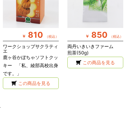
810
850
￥
￥
（税込）
（税込）
ワークショップサクラティ
両丹いきいきファーム
エ
煎茶(50g)
鹿ヶ谷かぼちゃソフトクッ
この商品を見る
キー 「私、綾部高校出身
です。」
この商品を見る
へ