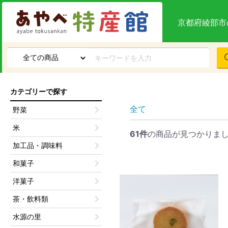
京都府綾部市
カテゴリーで探す
全て
野菜
米
61件
の商品が見つかりま
加工品・調味料
和菓子
洋菓子
茶・飲料類
水源の里