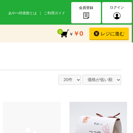
ログイン
会員登録
あやべ特産館とは
ご利用ガイド
0
￥0
レジに進む
￥