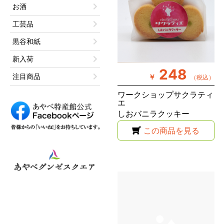
お酒
工芸品
黒谷和紙
新入荷
248
注目商品
￥
（税込）
ワークショップサクラティ
エ
しおバニラクッキー
この商品を見る