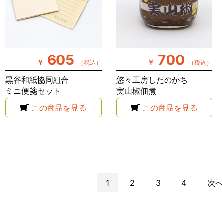
605
700
￥
￥
（税込）
（税込）
黒谷和紙協同組合
悠々工房したのかち
ミニ便箋セット
実山椒佃煮
この商品を見る
この商品を見る
1
2
3
4
次